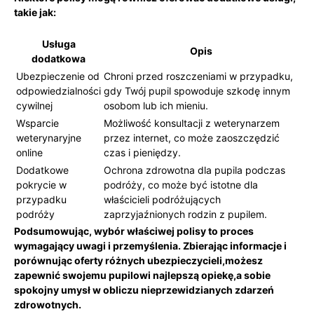
takie jak:
Usługa
Opis
dodatkowa
Ubezpieczenie od
Chroni przed‌ roszczeniami ⁢w przypadku,
odpowiedzialności
gdy Twój pupil spowoduje szkodę innym
cywilnej
‌osobom lub ich mieniu.
Wsparcie
Możliwość konsultacji z ⁤weterynarzem
weterynaryjne‍
przez internet, co może zaoszczędzić
online
czas i pieniędzy.
Dodatkowe
Ochrona zdrowotna dla pupila ​podczas
pokrycie w
podróży, co może być⁢ istotne ⁢dla
przypadku
⁢właścicieli podróżujących
podróży
‌zaprzyjaźnionych rodzin z pupilem.
Podsumowując, wybór właściwej polisy to proces
wymagający uwagi i ⁤przemyślenia. Zbierając informacje⁢ i
porównując oferty różnych ‍ubezpieczycieli,możesz
zapewnić swojemu pupilowi najlepszą opiekę,a sobie
spokojny umysł ⁤w obliczu nieprzewidzianych zdarzeń
zdrowotnych.