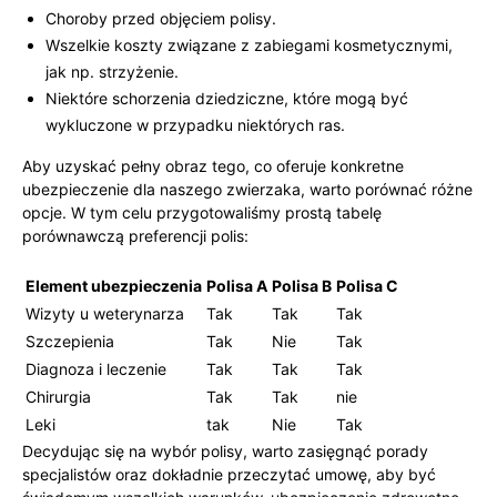
Choroby przed objęciem polisy.
Wszelkie koszty związane⁤ z zabiegami kosmetycznymi,
⁢jak np. strzyżenie.
Niektóre schorzenia dziedziczne, które mogą być
wykluczone ⁤w przypadku niektórych ras.
Aby uzyskać⁣ pełny obraz tego, co oferuje konkretne
ubezpieczenie ‌dla naszego zwierzaka, warto porównać⁢ różne
opcje. W tym celu przygotowaliśmy prostą tabelę⁣
porównawczą preferencji polis:
Element ubezpieczenia
Polisa A
Polisa⁢ B
Polisa C
Wizyty u‌ weterynarza
Tak
Tak
Tak
Szczepienia
Tak
Nie
Tak
Diagnoza i leczenie
Tak
Tak
Tak
Chirurgia
Tak
Tak
nie
Leki
tak
Nie
Tak
Decydując‍ się ⁢na wybór polisy, warto zasięgnąć ⁤porady​
specjalistów oraz dokładnie przeczytać umowę, aby ‌być