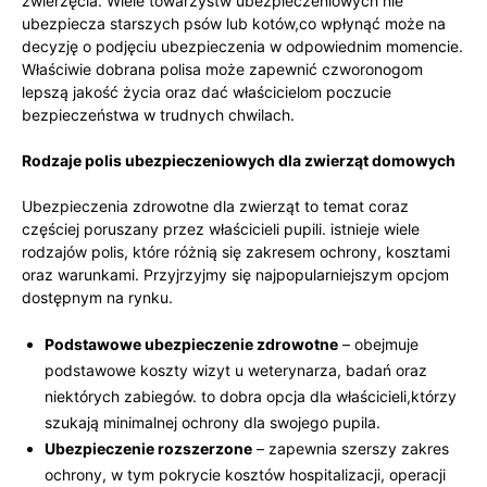
zwierzęcia. Wiele towarzystw ubezpieczeniowych nie
ubezpiecza starszych psów lub kotów,co ⁢wpłynąć może na
decyzję o podjęciu ubezpieczenia w odpowiednim‌ momencie.⁤
Właściwie dobrana polisa może zapewnić czworonogom
lepszą jakość życia oraz dać właścicielom poczucie
bezpieczeństwa w trudnych chwilach.
Rodzaje polis ubezpieczeniowych dla zwierząt domowych
Ubezpieczenia zdrowotne dla zwierząt to temat coraz
częściej poruszany⁤ przez właścicieli pupili. ⁢istnieje⁣ wiele
rodzajów ​polis, które różnią się zakresem ochrony, kosztami​
oraz warunkami. Przyjrzyjmy się najpopularniejszym opcjom
⁣dostępnym‌ na rynku.
Podstawowe ubezpieczenie zdrowotne
– obejmuje
podstawowe koszty wizyt u weterynarza, badań oraz‍
niektórych zabiegów. to dobra opcja dla właścicieli,którzy
szukają minimalnej ochrony dla swojego pupila.
Ubezpieczenie rozszerzone
– ⁤zapewnia szerszy zakres
ochrony, w tym pokrycie kosztów‍ hospitalizacji, operacji