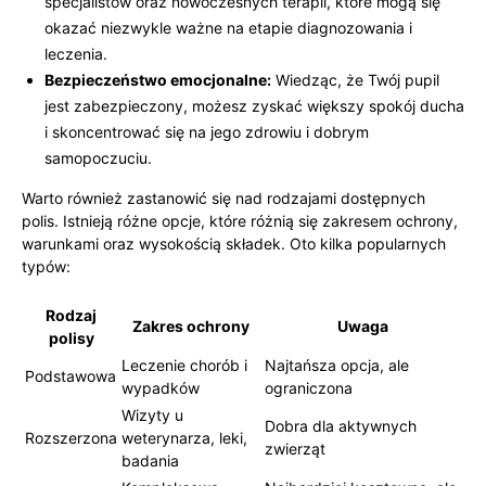
specjalistów oraz nowoczesnych terapii, które mogą się‍
okazać niezwykle‍ ważne na ​etapie diagnozowania i
leczenia.
Bezpieczeństwo emocjonalne:
Wiedząc, ‌że Twój pupil
jest zabezpieczony, możesz zyskać większy spokój ducha
i skoncentrować się na jego ​zdrowiu i dobrym
samopoczuciu.
Warto również⁤ zastanowić ​się nad rodzajami dostępnych
polis. Istnieją ⁢różne opcje,‌ które różnią się zakresem ochrony,
warunkami oraz wysokością składek. Oto kilka popularnych
typów:
Rodzaj
Zakres ochrony
Uwaga
polisy
Leczenie ‌chorób i
Najtańsza opcja, ale
Podstawowa
wypadków
ograniczona
Wizyty u
Dobra dla aktywnych
Rozszerzona
weterynarza, leki,
zwierząt
badania