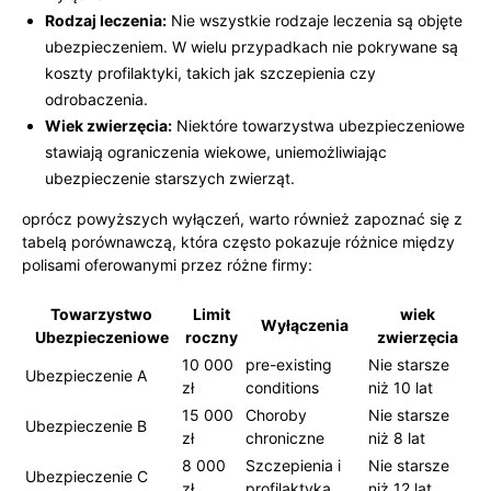
Rodzaj leczenia:
Nie wszystkie rodzaje leczenia są objęte
ubezpieczeniem. W wielu przypadkach nie pokrywane​ są
koszty profilaktyki, takich jak szczepienia czy
odrobaczenia.
Wiek ‍zwierzęcia:
Niektóre towarzystwa ubezpieczeniowe
stawiają ‌ograniczenia wiekowe, uniemożliwiając
ubezpieczenie starszych zwierząt.
oprócz powyższych wyłączeń, warto również zapoznać się z⁢
tabelą porównawczą, która często pokazuje różnice między
polisami ⁤oferowanymi przez różne firmy:
Towarzystwo
Limit
wiek
Wyłączenia
Ubezpieczeniowe
roczny
zwierzęcia
10 000
pre-existing
Nie starsze⁢
Ubezpieczenie A
zł
conditions
niż 10 lat
15 000
Choroby⁢
Nie starsze
Ubezpieczenie B
zł
chroniczne
niż 8 lat
8 ⁢000
Szczepienia i
Nie starsze
Ubezpieczenie C
zł
⁢profilaktyka
niż 12 lat