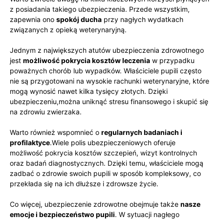
z posiadania takiego ubezpieczenia. Przede wszystkim,
zapewnia ono
spokój ducha
przy nagłych wydatkach
związanych z ‌opieką​ weterynaryjną.
Jednym z największych atutów ubezpieczenia zdrowotnego
jest
możliwość pokrycia‍ kosztów leczenia
w przypadku
poważnych chorób lub wypadków. Właściciele pupili często
nie są⁣ przygotowani na ‌wysokie rachunki ⁣weterynaryjne, które
mogą wynosić nawet kilka tysięcy złotych. Dzięki
ubezpieczeniu,można uniknąć⁢ stresu⁤ finansowego i skupić się‌
na zdrowiu​ zwierzaka.
Warto również wspomnieć o
regularnych badaniach i
‌profilaktyce
.Wiele polis ubezpieczeniowych oferuje
możliwość pokrycia kosztów ‍szczepień, wizyt kontrolnych
oraz badań diagnostycznych. Dzięki temu, właściciele‍ mogą
⁢zadbać​ o‍ zdrowie‍ swoich pupili w sposób‍ kompleksowy, co
⁤przekłada się na ich dłuższe i zdrowsze życie.
Co⁣ więcej, ubezpieczenie zdrowotne⁣ obejmuje także
nasze
emocje i bezpieczeństwo pupili
. W sytuacji nagłego