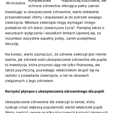
Kompleksowa
Najbardziej kosztowna, ‌ale
All-inclusive
ochrona zdrowotna
‍oferująca pełny​ zakres
Inwestując w ubezpieczenie zdrowotne, warto dokładnie
przeanalizować oferty i dopasować‍ je do potrzeb swojego
zwierzęcia. Młodsze zwierzęta mogą wymagać innego
podejścia ⁢niż ich⁣ starsi „towarzysze życia”. Pamiętaj także o
warunkach wyłączenia ‌i wszelkich limitach.Upewnij się, ‍że
rozumiesz⁢ wszystkie ‌aspekty polisy, ‌zanim podejmiesz
decyzję.
Na koniec, ⁤warto zaznaczyć, że zdrowie zwierząt jest ​równie
ważne, jak‌ zdrowie ludzi.ubezpieczenie zdrowotne⁣ dla pupila
to inwestycja, która przynosi ulgę nie tylko finansową, ale
także psychiczną, pozwalając właścicielom skupić się na
radości z posiadania zwierzęcia, a nie na ​obawach
związanych ​z jego zdrowiem.
Korzyści płynące z ubezpieczenia zdrowotnego dla pupili
Ubezpieczenie ⁤zdrowotne dla zwierząt to temat, który
zyskuje coraz większą popularność wśród właścicieli pupili.
Warto zwrócić uwagę na kilka kluczowych korzyści płynących