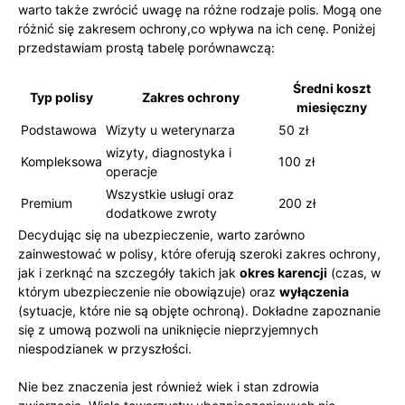
warto także zwrócić uwagę na różne rodzaje polis. Mogą one
różnić⁣ się zakresem ochrony,co⁢ wpływa na ich⁢ cenę. Poniżej
przedstawiam ⁤prostą ⁤tabelę porównawczą:
Średni koszt
Typ polisy
Zakres ochrony
miesięczny
Podstawowa
Wizyty u​ weterynarza
50 zł
wizyty, diagnostyka i
Kompleksowa
100 zł
operacje
Wszystkie usługi​ oraz
Premium
200 zł
dodatkowe zwroty
Decydując się na ⁢ubezpieczenie, warto‍ zarówno ​
zainwestować⁣ w polisy, które oferują szeroki zakres ochrony,
jak i zerknąć⁣ na szczegóły takich jak
okres karencji
(czas, ⁣w
którym ubezpieczenie nie obowiązuje) oraz
wyłączenia
(sytuacje,⁢ które ‌nie są ⁢objęte ochroną). Dokładne zapoznanie
się z umową pozwoli na uniknięcie nieprzyjemnych
niespodzianek w przyszłości.
Nie ⁣bez znaczenia⁤ jest również‌ wiek i stan zdrowia