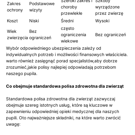
Szeroki zakres i
Szkody
Zakres
Podstawowe
choroby
wyrządzone
ochrony
wizyty
przewlekłe
przez zwierzę
Koszt
Niski
Średni
Wysoki
często
Wiek
Bez
⁢ograniczenia
Bez ograniczeń
zwierzęcia
ograniczeń
wiekowe
Wybór odpowiedniego ⁤ubezpieczenia zależy od
⁣indywidualnych‍ potrzeb i możliwości finansowych właściciela.
warto również ​zasięgnąć ‍porad specjalistów,aby dobrze⁤
zrozumieć,jakie polisy najlepiej odpowiadają potrzebom
naszego pupila.
Co obejmuje standardowa polisa zdrowotna dla zwierząt
Standardowa polisa zdrowotna dla zwierząt zazwyczaj‍
obejmuje szereg istotnych ⁣usług, które ‍są kluczowe w⁢
zapewnieniu odpowiedniej opieki medycznej dla⁢ naszych
pupili. Oto najważniejsze ‍składniki, na które warto zwrócić
uwagę: