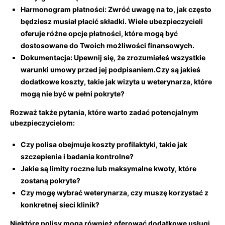
Harmonogram płatności:
Zwróć uwagę na to, jak często
będziesz musiał płacić składki. Wiele ubezpieczycieli
oferuje ‍różne opcje płatności, które mogą być
‌dostosowane do Twoich możliwości finansowych.
Dokumentacja:
Upewnij się, że zrozumiałeś wszystkie
warunki umowy przed jej podpisaniem.Czy są jakieś
dodatkowe‌ koszty, takie jak wizyta u weterynarza, które
mogą nie być w pełni pokryte?
Rozważ także ⁤pytania, które warto zadać potencjalnym
ubezpieczycielom:
Czy polisa obejmuje koszty profilaktyki, takie jak
⁤szczepienia i badania kontrolne?
Jakie są limity roczne lub​ maksymalne kwoty,⁢ które
zostaną⁣ pokryte?
Czy mogę​ wybrać⁣ weterynarza, czy muszę korzystać z
konkretnej sieci klinik?
Niektóre polisy mogą ‌również⁤ oferować ⁤dodatkowe usługi,