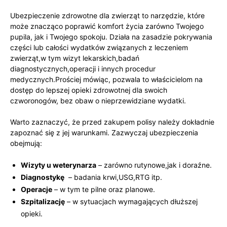
Ubezpieczenie zdrowotne dla‌ zwierząt to narzędzie, które
może‌ znacząco poprawić komfort życia⁢ zarówno Twojego
pupila, jak i Twojego spokoju. Działa na zasadzie pokrywania
części lub całości wydatków związanych z leczeniem
zwierząt,w tym wizyt ⁢lekarskich,badań
diagnostycznych,operacji i innych procedur
medycznych.Prościej mówiąc,⁤ pozwala to właścicielom na⁣
dostęp ‌do lepszej opieki zdrowotnej dla swoich
czworonogów, bez ​obaw o nieprzewidziane wydatki.
Warto zaznaczyć, że przed zakupem polisy należy dokładnie
zapoznać się z‌ jej warunkami. Zazwyczaj ubezpieczenia
obejmują:
Wizyty u weterynarza
– zarówno rutynowe,jak i doraźne.
Diagnostykę
‍ – badania krwi,USG,RTG itp.
Operacje
– w tym te ⁤pilne⁢ oraz planowe.
Szpitalizację
–⁤ w sytuacjach wymagających‌ dłuższej
opieki.