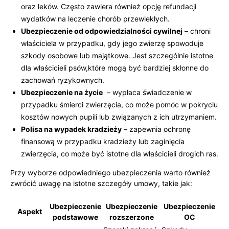
oraz leków. Często zawiera również⁣ opcję refundacji
wydatków na leczenie chorób przewlekłych.
Ubezpieczenie od⁤ odpowiedzialności‍ cywilnej
– chroni
właściciela⁢ w przypadku, gdy jego zwierzę spowoduje
szkody osobowe lub majątkowe. Jest szczególnie istotne
dla właścicieli‍ psów,które ⁣mogą być bardziej skłonne do
zachowań ryzykownych.
Ubezpieczenie ⁤na życie
‍ – wypłaca ​świadczenie w
przypadku śmierci‍ zwierzęcia, ‌co może pomóc w pokryciu
‍kosztów nowych⁤ pupili⁣ lub związanych z ich utrzymaniem.
Polisa na wypadek kradzieży
– zapewnia ochronę
finansową w przypadku ‍kradzieży lub zaginięcia
zwierzęcia, co może być istotne dla właścicieli drogich ras.
Przy wyborze odpowiedniego‍ ubezpieczenia warto również
zwrócić uwagę na istotne szczegóły ⁢umowy, takie jak:
Ubezpieczenie
Ubezpieczenie
Ubezpieczenie
Aspekt
podstawowe
rozszerzone
OC