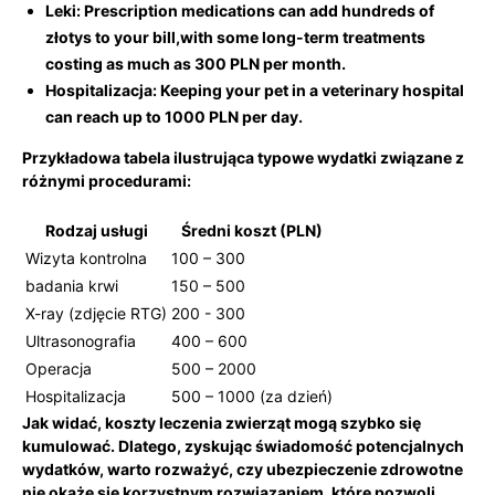
Leki:
Prescription medications can ⁤add hundreds of
złotys to your bill,with some long-term treatments
costing as much as⁣ 300 PLN per month.
Hospitalizacja:
Keeping your pet in​ a veterinary ‌hospital
can ⁤reach up to 1000 PLN per day.
Przykładowa tabela ilustrująca typowe wydatki ‍związane z
różnymi procedurami:
Rodzaj usługi
Średni koszt (PLN)
Wizyta kontrolna
100 – 300
badania krwi
150 – 500
X-ray (zdjęcie RTG)
200⁢ -⁣ 300
Ultrasonografia
400 – 600
Operacja
500 – 2000
Hospitalizacja
500 – 1000 (za dzień)
Jak widać, koszty⁤ leczenia‍ zwierząt mogą szybko ⁤się⁤
kumulować. Dlatego, zyskując ⁤świadomość potencjalnych
wydatków, warto rozważyć,‌ czy ubezpieczenie zdrowotne
nie okaże się korzystnym rozwiązaniem, które pozwoli‍