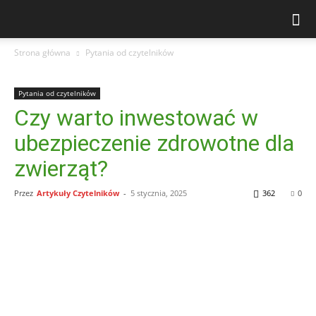
Strona główna
Pytania od czytelników
Pytania od czytelników
Czy warto inwestować w
ubezpieczenie zdrowotne dla
zwierząt?
Przez
Artykuły Czytelników
-
5 stycznia, 2025
362
0