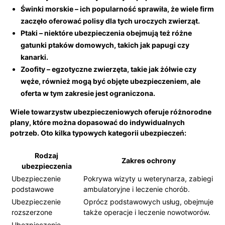
Świnki morskie
– ich popularność sprawiła, że wiele firm
zaczęło oferować polisy dla tych uroczych zwierząt.
Ptaki
–⁤ niektóre ubezpieczenia obejmują też różne
⁣gatunki⁢ ptaków‍ domowych, takich jak papugi czy
kanarki.
Zoofity
– egzotyczne ‌zwierzęta, takie jak żółwie czy​
węże,‍ również mogą ​być objęte‌ ubezpieczeniem, ale
oferta w tym zakresie jest ograniczona.
Wiele towarzystw ubezpieczeniowych oferuje‍ różnorodne
plany, które można dopasować do indywidualnych
potrzeb. Oto ‌kilka typowych kategorii ubezpieczeń:
Rodzaj
Zakres ochrony
⁣ubezpieczenia
Ubezpieczenie
Pokrywa wizyty u ⁣weterynarza, zabiegi
⁢podstawowe
ambulatoryjne i leczenie chorób.
Ubezpieczenie
Oprócz podstawowych usług, obejmuje
rozszerzone
także ⁢operacje ‍i leczenie nowotworów.
Ubezpieczenie