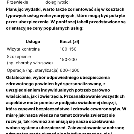
Przewlekłe
dolegliwości.
Planując​ wydatki, warto‍ także⁤ zorientować się w kosztach
typowych usług weterynaryjnych, które mogą być pokryte
przez ubezpieczenie. W poniższej tabeli przedstawione‍ są
orientacyjne ceny popularnych usług:
Usługa
Koszt (zł)
Wizyta ⁤kontrolna
100-150
Szczepienie
150-200
(np. choroby wirusowe)
Operacja (np. sterylizacja)
600-1200
Ostatecznie,‍ wybór⁤ odpowiedniego ubezpieczenia
zdrowotnego powinien‌ być spersonalizowany,‌ z
uwzględnieniem indywidualnych potrzeb zarówno
właściciela, jak i zwierzęcia. Przeanalizowanie wszystkich
aspektów może pomóc w⁢ podjęciu świadomej decyzji,
która zapewni‌ bezpieczeństwo i zdrowie czworonogów. W
miarę jak⁤ nasza wiedza na temat ‌zdrowia‌ zwierząt się
⁤rozwija, tak również zmieniają się nasze oczekiwania
wobec systemu ubezpieczeń. Zainwestowanie w⁢ ochronę
zdrowotną może okazać się nie tylko rozsądne, ale i