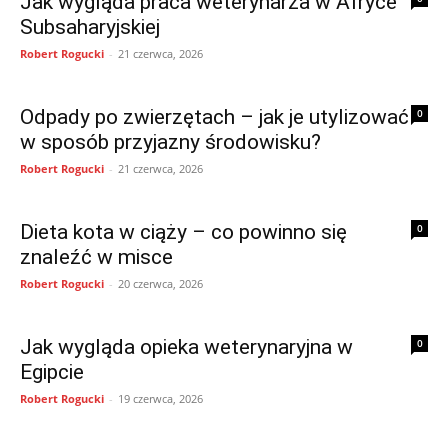
Jak wygląda praca weterynarza w Afryce
Subsaharyjskiej
Robert Rogucki
-
21 czerwca, 2026
Odpady po zwierzętach – jak je utylizować
0
w sposób przyjazny środowisku?
Robert Rogucki
-
21 czerwca, 2026
Dieta kota w ciąży – co powinno się
0
znaleźć w misce
Robert Rogucki
-
20 czerwca, 2026
Jak wygląda opieka weterynaryjna w
0
Egipcie
Robert Rogucki
-
19 czerwca, 2026