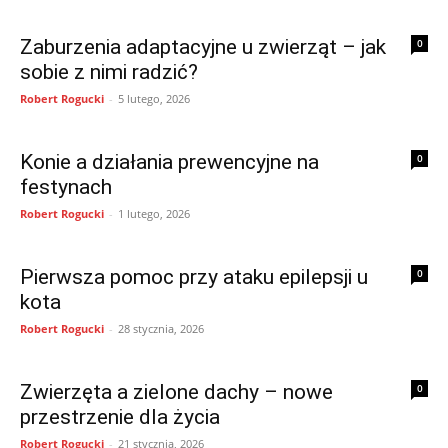
Zaburzenia adaptacyjne u zwierząt – jak
0
sobie z nimi radzić?
Robert Rogucki
-
5 lutego, 2026
Konie a działania prewencyjne na
0
festynach
Robert Rogucki
-
1 lutego, 2026
Pierwsza pomoc przy ataku epilepsji u
0
kota
Robert Rogucki
-
28 stycznia, 2026
Zwierzęta a zielone dachy – nowe
0
przestrzenie dla życia
Robert Rogucki
-
21 stycznia, 2026