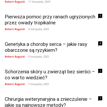
Robert Rogucki
-
11 listopada, 2025
Pierwsza pomoc przy ranach ugryzionych
1
przez owady tropikalne
Robert Rogucki
-
9 listopada, 2025
Genetyka a choroby serca – jakie rasy
0
obarczone są ryzykiem?
Robert Rogucki
-
9 listopada, 2025
Schorzenia skóry u zwierząt bez sierści –
1
co warto wiedzieć?
Robert Rogucki
-
7 listopada, 2025
Chirurgia weterynaryjna a znieczulenie –
1
jakie są najnowsze metody?