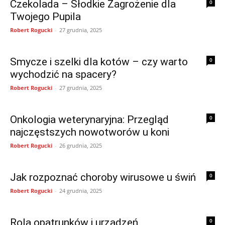
Czekolada – Słodkie Zagrożenie dla
0
Twojego Pupila
Robert Rogucki
-
27 grudnia, 2025
Smycze i szelki dla kotów – czy warto
0
wychodzić na spacery?
Robert Rogucki
-
27 grudnia, 2025
Onkologia weterynaryjna: Przegląd
0
najczęstszych nowotworów u koni
Robert Rogucki
-
26 grudnia, 2025
Jak rozpoznać choroby wirusowe u świń
0
Robert Rogucki
-
24 grudnia, 2025
Rola opatrunków i urządzeń
0