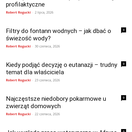
profilaktyczne
Robert Rogucki
-
2 lipca, 2026
Filtry do fontann wodnych – jak dbać o
0
świeżość wody?
Robert Rogucki
-
30 czerwca, 2026
Kiedy podjąć decyzję o eutanazji – trudny
0
temat dla właściciela
Robert Rogucki
-
23 czerwca, 2026
Najczęstsze niedobory pokarmowe u
0
zwierząt domowych
Robert Rogucki
-
22 czerwca, 2026
0