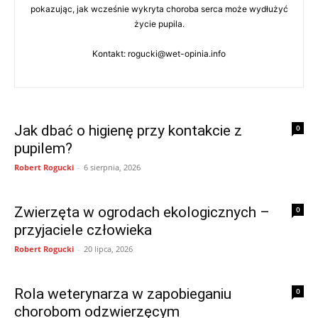
pokazując, jak wcześnie wykryta choroba serca może wydłużyć
życie pupila.
Kontakt: rogucki@wet-opinia.info
Jak dbać o higienę przy kontakcie z
0
pupilem?
Robert Rogucki
-
6 sierpnia, 2026
Zwierzęta w ogrodach ekologicznych –
0
przyjaciele człowieka
Robert Rogucki
-
20 lipca, 2026
Rola weterynarza w zapobieganiu
0
chorobom odzwierzęcym