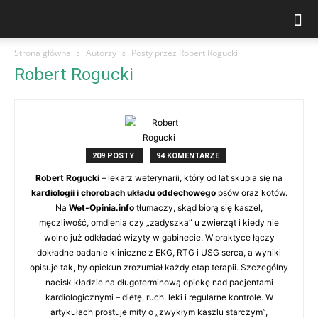
Strona główna
Autorzy
Posty przez Robert Rogucki
Robert Rogucki
209 POSTY
94 KOMENTARZE
Robert Rogucki
– lekarz weterynarii, który od lat skupia się na
kardiologii i chorobach układu oddechowego
psów oraz kotów.
Na
Wet-Opinia.info
tłumaczy, skąd biorą się kaszel,
męczliwość, omdlenia czy „zadyszka” u zwierząt i kiedy nie
wolno już odkładać wizyty w gabinecie. W praktyce łączy
dokładne badanie kliniczne z EKG, RTG i USG serca, a wyniki
opisuje tak, by opiekun zrozumiał każdy etap terapii. Szczególny
nacisk kładzie na długoterminową opiekę nad pacjentami
kardiologicznymi – dietę, ruch, leki i regularne kontrole. W
artykułach prostuje mity o „zwykłym kaszlu starczym”,