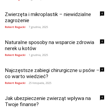
Zwierzęta i mikroplastik – niewidzialne
0
zagrożenie
Robert Rogucki
-
7 grudnia, 2025
Naturalne sposoby na wsparcie zdrowia
0
nerek u kotów
Robert Rogucki
-
1 grudnia, 2025
Najczęstsze zabiegi chirurgiczne u psów –
0
co warto wiedzieć?
Robert Rogucki
-
25 listopada, 2025
Jak ubezpieczenie zwierząt wpływa na
0
Twoje finanse?