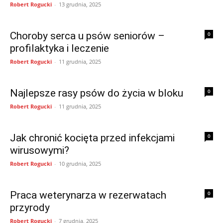
Robert Rogucki
-
13 grudnia, 2025
Choroby serca u psów seniorów –
0
profilaktyka i leczenie
Robert Rogucki
-
11 grudnia, 2025
Najlepsze rasy psów do życia w bloku
0
Robert Rogucki
-
11 grudnia, 2025
Jak chronić kocięta przed infekcjami
0
wirusowymi?
Robert Rogucki
-
10 grudnia, 2025
Praca weterynarza w rezerwatach
0
przyrody
Robert Rogucki
-
7 grudnia, 2025