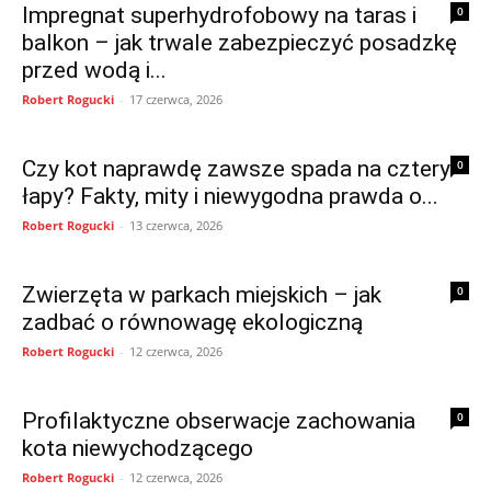
Impregnat superhydrofobowy na taras i
0
balkon – jak trwale zabezpieczyć posadzkę
przed wodą i...
Robert Rogucki
-
17 czerwca, 2026
Czy kot naprawdę zawsze spada na cztery
0
łapy? Fakty, mity i niewygodna prawda o...
Robert Rogucki
-
13 czerwca, 2026
Zwierzęta w parkach miejskich – jak
0
zadbać o równowagę ekologiczną
Robert Rogucki
-
12 czerwca, 2026
Profilaktyczne obserwacje zachowania
0
kota niewychodzącego
Robert Rogucki
-
12 czerwca, 2026