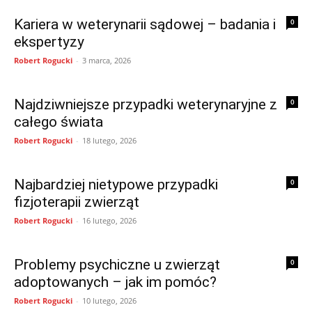
Kariera w weterynarii sądowej – badania i
0
ekspertyzy
Robert Rogucki
-
3 marca, 2026
Najdziwniejsze przypadki weterynaryjne z
0
całego świata
Robert Rogucki
-
18 lutego, 2026
Najbardziej nietypowe przypadki
0
fizjoterapii zwierząt
Robert Rogucki
-
16 lutego, 2026
Problemy psychiczne u zwierząt
0
adoptowanych – jak im pomóc?
Robert Rogucki
-
10 lutego, 2026