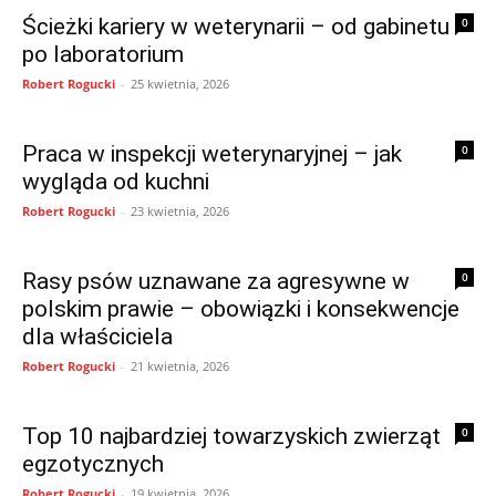
Ścieżki kariery w weterynarii – od gabinetu
0
po laboratorium
Robert Rogucki
-
25 kwietnia, 2026
Praca w inspekcji weterynaryjnej – jak
0
wygląda od kuchni
Robert Rogucki
-
23 kwietnia, 2026
Rasy psów uznawane za agresywne w
0
polskim prawie – obowiązki i konsekwencje
dla właściciela
Robert Rogucki
-
21 kwietnia, 2026
Top 10 najbardziej towarzyskich zwierząt
0
egzotycznych
Robert Rogucki
-
19 kwietnia, 2026