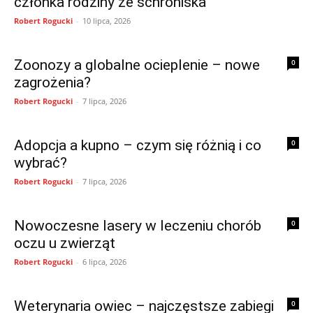
członka rodziny ze schroniska
Robert Rogucki
-
10 lipca, 2026
Zoonozy a globalne ocieplenie – nowe
0
zagrożenia?
Robert Rogucki
-
7 lipca, 2026
Adopcja a kupno – czym się różnią i co
0
wybrać?
Robert Rogucki
-
7 lipca, 2026
Nowoczesne lasery w leczeniu chorób
0
oczu u zwierząt
Robert Rogucki
-
6 lipca, 2026
Weterynaria owiec – najczęstsze zabiegi
0