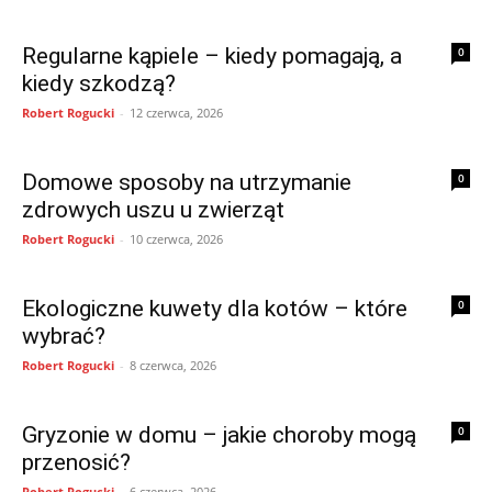
Regularne kąpiele – kiedy pomagają, a
0
kiedy szkodzą?
Robert Rogucki
-
12 czerwca, 2026
Domowe sposoby na utrzymanie
0
zdrowych uszu u zwierząt
Robert Rogucki
-
10 czerwca, 2026
Ekologiczne kuwety dla kotów – które
0
wybrać?
Robert Rogucki
-
8 czerwca, 2026
Gryzonie w domu – jakie choroby mogą
0
przenosić?
Robert Rogucki
-
6 czerwca, 2026