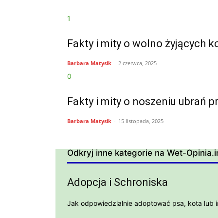
1
Fakty i mity o wolno żyjących k
Barbara Matysik
-
2 czerwca, 2025
0
Fakty i mity o noszeniu ubrań p
Barbara Matysik
-
15 listopada, 2025
Odkryj inne kategorie na Wet-Opinia.i
Adopcja i Schroniska
Jak odpowiedzialnie adoptować psa, kota lub i