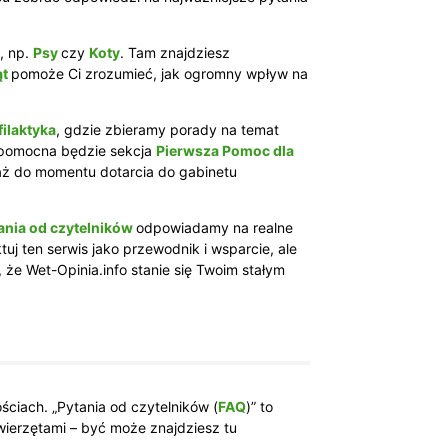
, np.
Psy
czy
Koty
. Tam znajdziesz
ąt
pomoże Ci zrozumieć, jak ogromny wpływ na
filaktyka
, gdzie zbieramy porady na temat
 pomocna będzie sekcja
Pierwsza Pomoc dla
 aż do momentu dotarcia do gabinetu
ania od czytelników
odpowiadamy na realne
j ten serwis jako przewodnik i wsparcie, ale
, że Wet-Opinia.info stanie się Twoim stałym
ciach. „Pytania od czytelników (
FAQ
)” to
wierzętami – być może znajdziesz tu