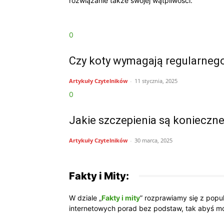
rozwiązanie także swojej wątpliwości.
0
Czy koty wymagają regularneg
Artykuły Czytelników
-
11 stycznia, 2025
0
Jakie szczepienia są konieczne
Artykuły Czytelników
-
30 marca, 2025
Fakty i Mity:
W dziale „
Fakty i mity
” rozprawiamy się z popu
internetowych porad bez podstaw, tak abyś m