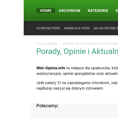
HOME
ARCHIWUM
KATEGORIE
OCHRONĘ PSÓW
KARMA DLA PSÓW
JAK SKUTECZNIE
Strona główna
Porady, Opinie i Aktualności ze Świata
Porady, Opinie i Aktual
Wet-Opinia.info
to miejsce dla opiekunów, kt
weterynaryjne, opinie specjalistów oraz aktual
Jeśli zależy Ci na zapobieganiu chorobom, zajr
najdłużej cieszył się dobrym zdrowiem.
Polecamy: