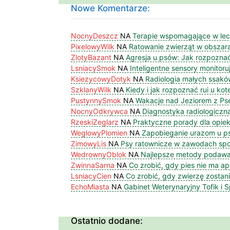
Nowe Komentarze:
NocnyDeszcz
NA
Terapie wspomagające w le
PixelowyWilk
NA
Ratowanie zwierząt w obszar
ZlotyBazant
NA
Agresja u psów: Jak rozpoznać
LsniacySmok
NA
Inteligentne sensory monitor
KsiezycowyDotyk
NA
Radiologia małych ssakó
SzklanyWilk
NA
Kiedy i jak rozpoznać rui u kot
PustynnySmok
NA
Wakacje nad Jeziorem z Ps
NocnyOdkrywca
NA
Diagnostyka radiologicz
RzeskiZeglarz
NA
Praktyczne porady dla opie
WeglowyPlomien
NA
Zapobieganie urazom u 
ZimowyLis
NA
Psy ratownicze w zawodach spor
WedrownyOblok
NA
Najlepsze metody podawa
ZwinnaSarna
NA
Co zrobić, gdy pies nie ma ap
LsniacyCien
NA
Co zrobić, gdy zwierzę zostan
EchoMiasta
NA
Gabinet Weterynaryjny Tofik i 
Ostatnio dodane: