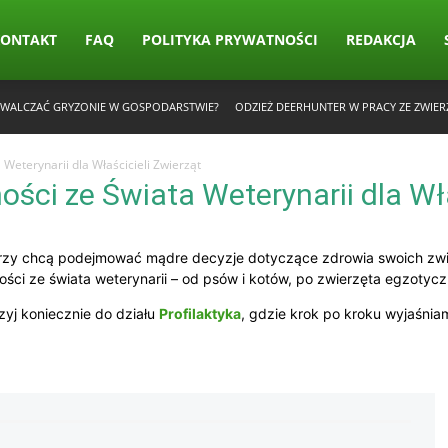
KONTAKT
FAQ
POLITYKA PRYWATNOŚCI
REDAKCJA
 ZWALCZAĆ GRYZONIE W GOSPODARSTWIE?
ODZIEŻ DEERHUNTER W PRACY ZE ZWIER
 Weterynarii dla Właścicieli Zwierząt
ności ze Świata Weterynarii dla Wł
órzy chcą podejmować mądre decyzje dotyczące zdrowia swoich zwie
ności ze świata weterynarii – od psów i kotów, po zwierzęta egzotycz
zyj koniecznie do działu
Profilaktyka
, gdzie krok po kroku wyjaśniam