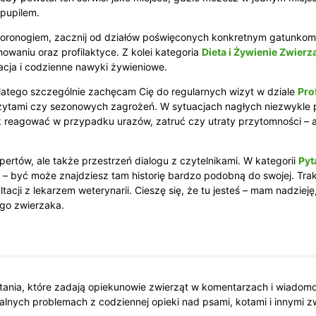
 pupilem.
woronogiem, zacznij od działów poświęconych konkretnym gatunkom
waniu oraz profilaktyce. Z kolei kategoria
Dieta i Żywienie Zwierz
cja i codzienne nawyki żywieniowe.
atego szczególnie zachęcam Cię do regularnych wizyt w dziale
Pro
żytami czy sezonowych zagrożeń. W sytuacjach nagłych niezwykle
jak reagować w przypadku urazów, zatruć czy utraty przytomności –
spertów, ale także przestrzeń dialogu z czytelnikami. W kategorii
Pyt
 być może znajdziesz tam historię bardzo podobną do swojej. Traktu
ltacji z lekarzem weterynarii. Cieszę się, że tu jesteś – mam nadzieję
go zwierzaka.
tania, które zadają opiekunowie zwierząt w komentarzach i wiadomoś
lnych problemach z codziennej opieki nad psami, kotami i innymi z