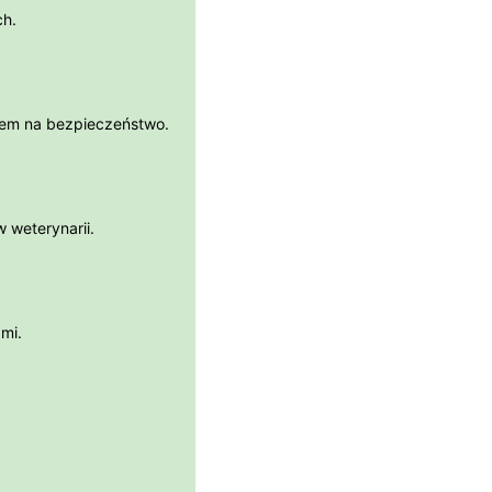
ch.
kiem na bezpieczeństwo.
 weterynarii.
mi.