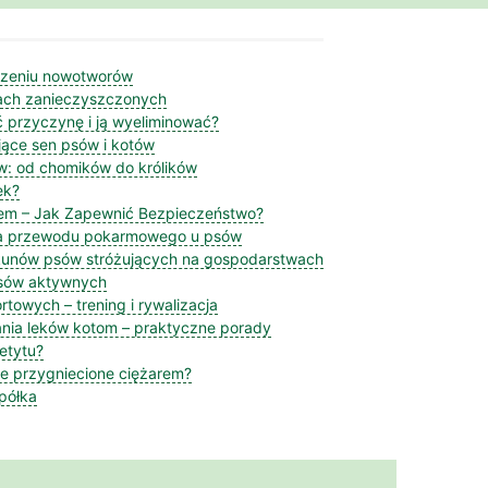
czeniu nowotworów
ach zanieczyszczonych
 przyczynę i ją wyeliminować?
ujące sen psów i kotów
w: od chomików do królików
ek?
em – Jak Zapewnić Bezpieczeństwo?
na przewodu pokarmowego u psów
kunów psów stróżujących na gospodarstwach
psów aktywnych
towych – trening i rywalizacja
nia leków kotom – praktyczne porady
etytu?
ie przygniecione ciężarem?
Spółka