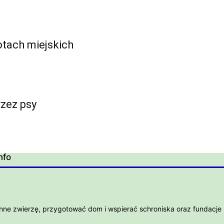
otach miejskich
rzez psy
nfo
nne zwierzę, przygotować dom i wspierać schroniska oraz fundacje 