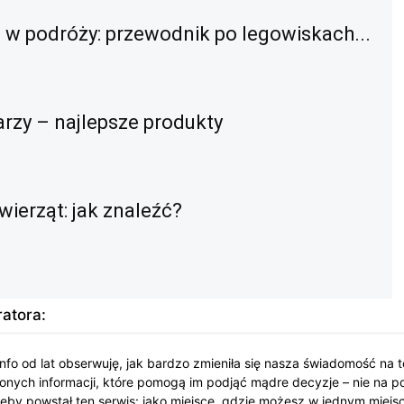
w podróży: przewodnik po legowiskach...
rzy – najlepsze produkty
ierząt: jak znaleźć?
atora:
info od lat obserwuję, jak bardzo zmieniła się nasza świadomość na 
onych informacji, które pomogą im podjąć mądre decyzje – nie na po
rzeby powstał ten serwis: jako miejsce, gdzie możesz w jednym miej