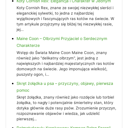
Koty Cornish Rex: Elegancja i Charakter w Jednym
Koty Cornish Rex, znane ze swojej niezwykłej sierści i
eleganckiej sylwetki, to jedna z najbardziej
wyjątkowych i fascynujących ras kotów na świecie. W
tym artykule przyjrzymy się bliżej tej niezwykłej rasie,
jej…
Maine Coon – Olbrzymi Przyjaciel o Serdecznym
Charakterze
Wstęp do Świata Maine Coon Maine Coon, znany
również jako "delikatny olbrzym", jest jedną z
największych i najbardziej majestatycznych ras kotów
domowych na świecie. Jego imponująca wielkość,
puszysty ogon, i…
Skręt żołądka u psa – przyczyny, objawy, pierwsza
pomoc
Skręt żołądka, znany również jako rozdęcie lub torbiel
żołądka, to nagły i potencjalnie śmiertelny stan, który
dotyka głównie duże rasy psów. Zrozumienie przyczyn,
rozpoznawanie objawów i wiedza, jak udzielić
pierwszej…
Dalmatyńczyk: Kropkowany Kompan Pełen Energii