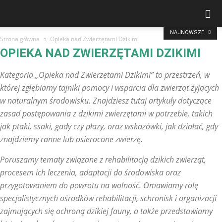
NAJNOWSZE
Strona główna
Opieka nad Zwierzętami Dzikimi
OPIEKA NAD ZWIERZĘTAMI DZIKIMI
Kategoria „Opieka nad Zwierzętami Dzikimi” to przestrzeń, w
której zgłębiamy tajniki pomocy i wsparcia dla zwierząt żyjących
w naturalnym środowisku. Znajdziesz tutaj artykuły dotyczące
zasad postępowania z dzikimi zwierzętami w potrzebie, takich
jak ptaki, ssaki, gady czy płazy, oraz wskazówki, jak działać, gdy
znajdziemy ranne lub osierocone zwierzę.
Poruszamy tematy związane z rehabilitacją dzikich zwierząt,
procesem ich leczenia, adaptacji do środowiska oraz
przygotowaniem do powrotu na wolność. Omawiamy rolę
specjalistycznych ośrodków rehabilitacji, schronisk i organizacji
zajmujących się ochroną dzikiej fauny, a także przedstawiamy