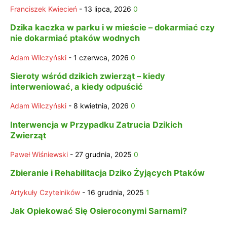
Franciszek Kwiecień
-
13 lipca, 2026
0
Dzika kaczka w parku i w mieście – dokarmiać czy
nie dokarmiać ptaków wodnych
Adam Wilczyński
-
1 czerwca, 2026
0
Sieroty wśród dzikich zwierząt – kiedy
interweniować, a kiedy odpuścić
Adam Wilczyński
-
8 kwietnia, 2026
0
Interwencja w Przypadku Zatrucia Dzikich
Zwierząt
Paweł Wiśniewski
-
27 grudnia, 2025
0
Zbieranie i Rehabilitacja Dziko Żyjących Ptaków
Artykuły Czytelników
-
16 grudnia, 2025
1
Jak Opiekować Się Osieroconymi Sarnami?