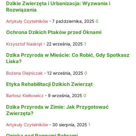
Dzikie Zwierzęta i Urbanizacja: Wyzwania i
Rozwiązania
Artykuły Czytelników
-
7 października, 2025
0
Ochrona Dzikich Ptaków przed Oknami
Krzysztof Naskręt
-
22 września, 2025
1
Dzika Przyroda w Mieście: Co Robić, Gdy Spotkasz
Liska?
Bożena Olejniczak
-
12 września, 2025
0
Etyka Rehabilitacji Dzikich Zwierząt
Bartosz Kiełbowicz
-
9 września, 2025
0
Dzika Przyroda w Zimie: Jak Przygotować
Zwierzęta?
Artykuły Czytelników
-
30 sierpnia, 2025
1
Opieka nad Rannymi Bobrami