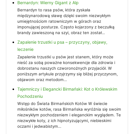
Bernardyn: Wierny Gigant z Alp
Bernardyn to rasa psów, która zyskała
międzynarodową sławę dzięki swoim niezwykłym
umiejętnościom ratowniczym w górach oraz
imponującej posturze. Często kojarzony z beczułką
brandy zawieszoną na szyi, obraz ten został…
Zapalenie trzustki u psa – przyczyny, objawy,
leczenie
Zapalenie trzustki u psów jest stanem, który może
nieść za sobą poważne konsekwencje dla zdrowia i
dobrostanu naszych czworonożnych przyjaciół. W
poniższym artykule przyjrzymy się bliżej przyczynom,
objawom oraz metodom…
Tajemniczy i Elegancki Birmański: Kot o Królewskim
Pochodzeniu
Wstęp do Świata Birmańskich Kotów W świecie
miłośników kotów, rasa Birmańska wyróżnia się swoim
niezwykłym pochodzeniem i eleganckim wyglądem. Te
niezwykłe koty, z ich hipnotyzującymi, niebieskimi
oczami i jedwabistym…